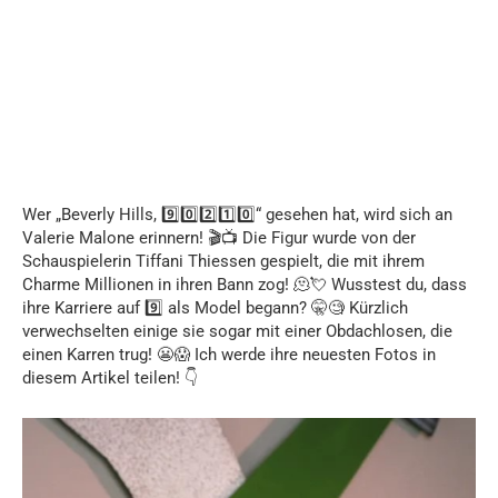
Wer „Beverly Hills, 9️⃣0️⃣2️⃣1️⃣0️⃣“ gesehen hat, wird sich an
Valerie Malone erinnern! 🎬📺 Die Figur wurde von der
Schauspielerin Tiffani Thiessen gespielt, die mit ihrem
Charme Millionen in ihren Bann zog! 🫠💘 Wusstest du, dass
ihre Karriere auf 9️⃣ als Model begann? 🤫🧐 Kürzlich
verwechselten einige sie sogar mit einer Obdachlosen, die
einen Karren trug! 😬😱 Ich werde ihre neuesten Fotos in
diesem Artikel teilen! 👇