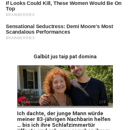
Galbūt jus taip pat domina
Interessant
0
Ich dachte, der junge Mann würde
meiner 83-jährigen Nachbarin helfen
… bis ich ihre Schlafzimmertür