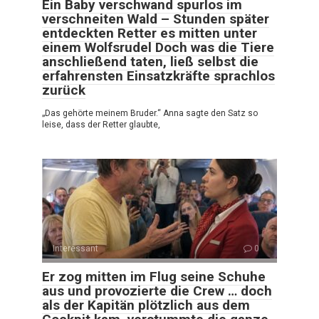
Ein Baby verschwand spurlos im
verschneiten Wald – Stunden später
entdeckten Retter es mitten unter
einem Wolfsrudel Doch was die Tiere
anschließend taten, ließ selbst die
erfahrensten Einsatzkräfte sprachlos
zurück
„Das gehörte meinem Bruder.“ Anna sagte den Satz so
leise, dass der Retter glaubte,
Interessant
0
Er zog mitten im Flug seine Schuhe
aus und provozierte die Crew … doch
als der Kapitän plötzlich aus dem