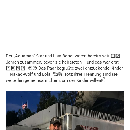
Der „Aquaman“-Star und Lisa Bonet waren bereits seit 1️⃣2️⃣
Jahren zusammen, bevor sie heirateten – und das war erst
2️⃣0️⃣1️⃣7️⃣! 😍😯 Das Paar begrüßte zwei entzückende Kinder
– Nakao-Wolf und Lola! 🥰🤗 Trotz ihrer Trennung sind sie
weiterhin gemeinsam Eltern, um der Kinder willen!👇