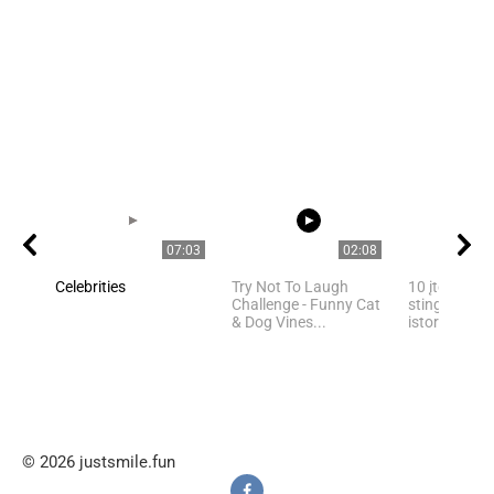
07:03
02:08
Celebrities
Try Not To Laugh
10 įtemptų, 
Challenge - Funny Cat
stingdančių 
& Dog Vines...
istorijų
© 2026 justsmile.fun