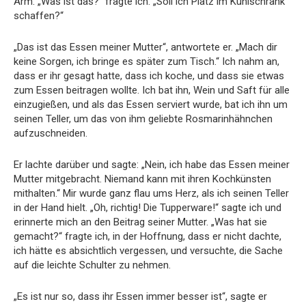
Arm. „Was ist das?“ fragte ich. „Soll ich Platz im Kühlschrank
schaffen?“
„Das ist das Essen meiner Mutter“, antwortete er. „Mach dir
keine Sorgen, ich bringe es später zum Tisch.“ Ich nahm an,
dass er ihr gesagt hatte, dass ich koche, und dass sie etwas
zum Essen beitragen wollte. Ich bat ihn, Wein und Saft für alle
einzugießen, und als das Essen serviert wurde, bat ich ihn um
seinen Teller, um das von ihm geliebte Rosmarinhähnchen
aufzuschneiden.
Er lachte darüber und sagte: „Nein, ich habe das Essen meiner
Mutter mitgebracht. Niemand kann mit ihren Kochkünsten
mithalten.“ Mir wurde ganz flau ums Herz, als ich seinen Teller
in der Hand hielt. „Oh, richtig! Die Tupperware!“ sagte ich und
erinnerte mich an den Beitrag seiner Mutter. „Was hat sie
gemacht?“ fragte ich, in der Hoffnung, dass er nicht dachte,
ich hätte es absichtlich vergessen, und versuchte, die Sache
auf die leichte Schulter zu nehmen.
„Es ist nur so, dass ihr Essen immer besser ist“, sagte er