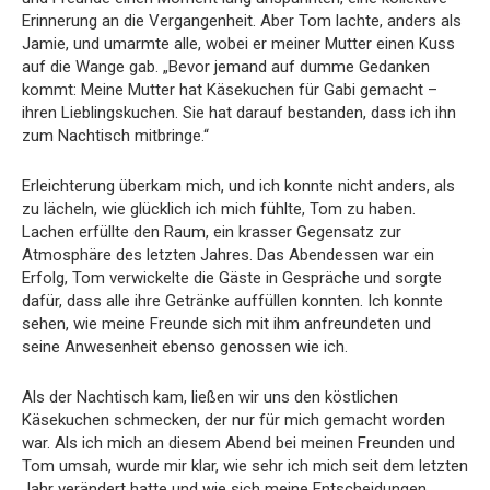
Erinnerung an die Vergangenheit. Aber Tom lachte, anders als
Jamie, und umarmte alle, wobei er meiner Mutter einen Kuss
auf die Wange gab. „Bevor jemand auf dumme Gedanken
kommt: Meine Mutter hat Käsekuchen für Gabi gemacht –
ihren Lieblingskuchen. Sie hat darauf bestanden, dass ich ihn
zum Nachtisch mitbringe.“
Erleichterung überkam mich, und ich konnte nicht anders, als
zu lächeln, wie glücklich ich mich fühlte, Tom zu haben.
Lachen erfüllte den Raum, ein krasser Gegensatz zur
Atmosphäre des letzten Jahres. Das Abendessen war ein
Erfolg, Tom verwickelte die Gäste in Gespräche und sorgte
dafür, dass alle ihre Getränke auffüllen konnten. Ich konnte
sehen, wie meine Freunde sich mit ihm anfreundeten und
seine Anwesenheit ebenso genossen wie ich.
Als der Nachtisch kam, ließen wir uns den köstlichen
Käsekuchen schmecken, der nur für mich gemacht worden
war. Als ich mich an diesem Abend bei meinen Freunden und
Tom umsah, wurde mir klar, wie sehr ich mich seit dem letzten
Jahr verändert hatte und wie sich meine Entscheidungen