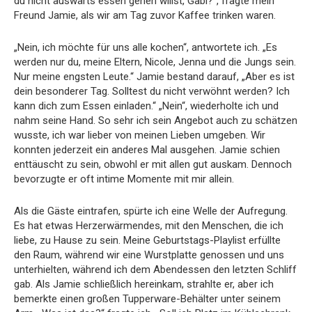
du nicht auswärts essen gehen willst, Gabi?“, fragte mein
Freund Jamie, als wir am Tag zuvor Kaffee trinken waren.
„Nein, ich möchte für uns alle kochen“, antwortete ich. „Es
werden nur du, meine Eltern, Nicole, Jenna und die Jungs sein.
Nur meine engsten Leute.“ Jamie bestand darauf, „Aber es ist
dein besonderer Tag. Solltest du nicht verwöhnt werden? Ich
kann dich zum Essen einladen.“ „Nein“, wiederholte ich und
nahm seine Hand. So sehr ich sein Angebot auch zu schätzen
wusste, ich war lieber von meinen Lieben umgeben. Wir
konnten jederzeit ein anderes Mal ausgehen. Jamie schien
enttäuscht zu sein, obwohl er mit allen gut auskam. Dennoch
bevorzugte er oft intime Momente mit mir allein.
Als die Gäste eintrafen, spürte ich eine Welle der Aufregung.
Es hat etwas Herzerwärmendes, mit den Menschen, die ich
liebe, zu Hause zu sein. Meine Geburtstags-Playlist erfüllte
den Raum, während wir eine Wurstplatte genossen und uns
unterhielten, während ich dem Abendessen den letzten Schliff
gab. Als Jamie schließlich hereinkam, strahlte er, aber ich
bemerkte einen großen Tupperware-Behälter unter seinem