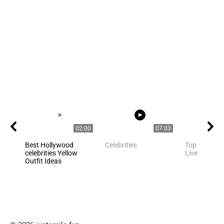
02:00
07:03
Best Hollywood
Celebrities
Top 10 Celeb
celebrities Yellow
Live in Flori
Outfit Ideas