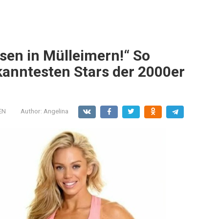
sen in Mülleimern!“ So
kanntesten Stars der 2000er
EN
Author:
Angelina