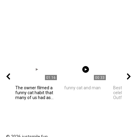
01:16
00:33
The owner filmed a
funny cat and man
Best Hollyw
funny cat habit that
celebrities 
many of us had as...
Outfit Ideas
© 2026 justsmile.fun