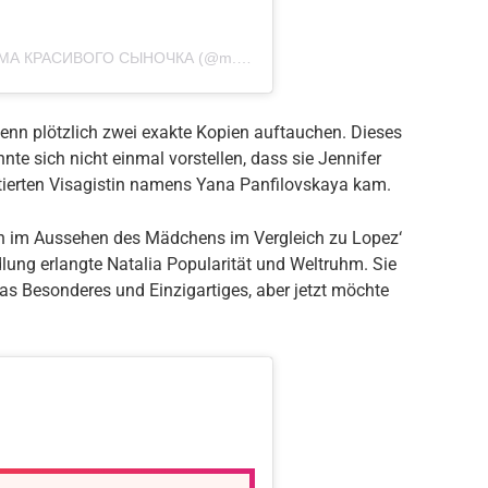
A post shared by МАМА-МОДЕЛЬ|или МАМА КРАСИВОГО СЫНОЧКА (@m.n.eee18)
nn plötzlich zwei exakte Kopien auftauchen. Dieses
te sich nicht einmal vorstellen, dass sie Jennifer
entierten Visagistin namens Yana Panfilovskaya kam.
en im Aussehen des Mädchens im Vergleich zu Lopez‘
lung erlangte Natalia Popularität und Weltruhm. Sie
 Besonderes und Einzigartiges, aber jetzt möchte