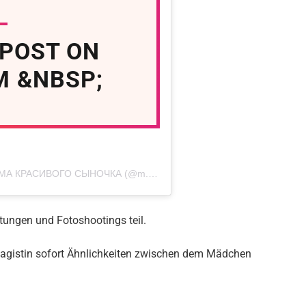
 POST ON
M &NBSP;
A post shared by МАМА-МОДЕЛЬ|или МАМА КРАСИВОГО СЫНОЧКА (@m.n.eee18)
ltungen und Fotoshootings teil.
Visagistin sofort Ähnlichkeiten zwischen dem Mädchen