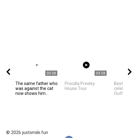
00:08
09:58
The same father who
Priscilla Presley
Best Hollyw
was against the cat
House Tour
celebrities 
now shows him...
Outfit Ideas
© 2026 justsmile.fun