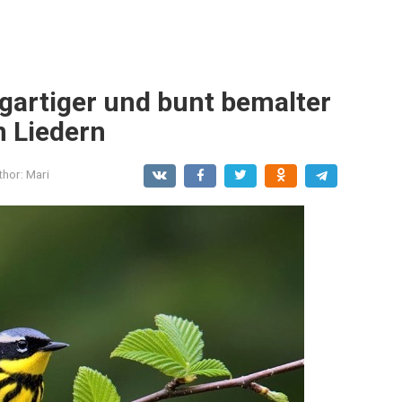
igartiger und bunt bemalter
n Liedern
thor:
Mari