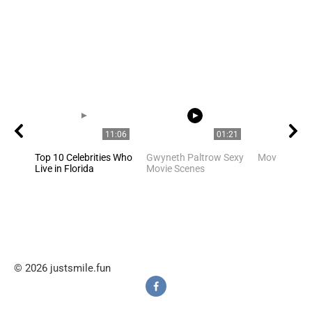
11:06
01:21
Top 10 Celebrities Who
Gwyneth Paltrow Sexy
Movie Stars
Live in Florida
Movie Scenes
© 2026 justsmile.fun