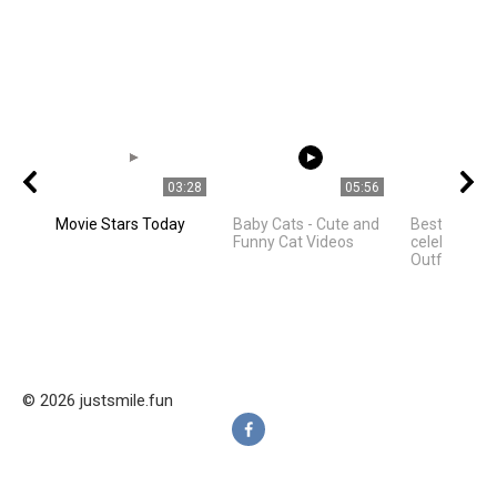
03:28
05:56
Movie Stars Today
Baby Cats - Cute and
Best Hollyw
Funny Cat Videos
celebrities 
Outfit Ideas
© 2026 justsmile.fun