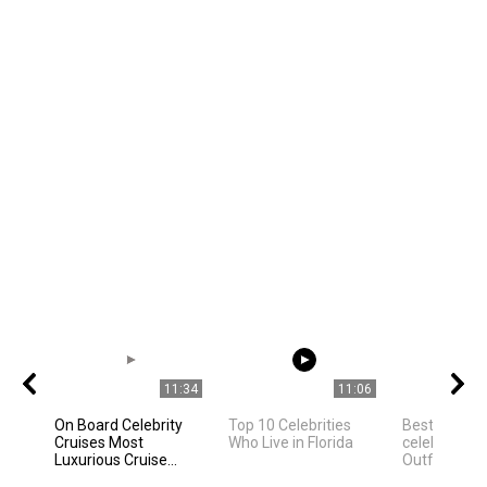
11:34
11:06
On Board Celebrity
Top 10 Celebrities
Best Hollyw
Cruises Most
Who Live in Florida
celebrities 
Luxurious Cruise...
Outfit Ideas