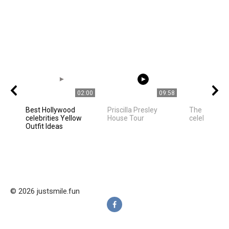
02:00
09:58
Best Hollywood
Priscilla Presley
The best ph
celebrities Yellow
House Tour
celebrities
Outfit Ideas
© 2026 justsmile.fun